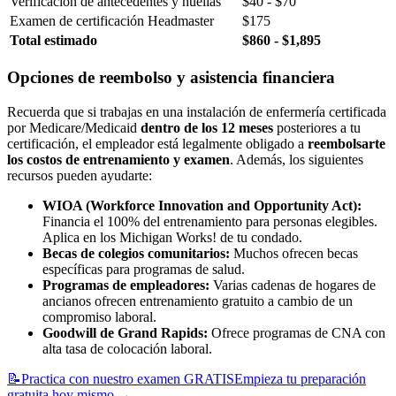
Verificación de antecedentes y huellas
$40 - $70
Examen de certificación Headmaster
$175
Total estimado
$860 - $1,895
Opciones de reembolso y asistencia financiera
Recuerda que si trabajas en una instalación de enfermería certificada
por Medicare/Medicaid
dentro de los 12 meses
posteriores a tu
certificación, el empleador está legalmente obligado a
reembolsarte
los costos de entrenamiento y examen
. Además, los siguientes
recursos pueden ayudarte:
WIOA (Workforce Innovation and Opportunity Act):
Financia el 100% del entrenamiento para personas elegibles.
Aplica en los Michigan Works! de tu condado.
Becas de colegios comunitarios:
Muchos ofrecen becas
específicas para programas de salud.
Programas de empleadores:
Varias cadenas de hogares de
ancianos ofrecen entrenamiento gratuito a cambio de un
compromiso laboral.
Goodwill de Grand Rapids:
Ofrece programas de CNA con
alta tasa de colocación laboral.
📝
Practica con nuestro examen GRATIS
Empieza tu preparación
gratuita hoy mismo
→