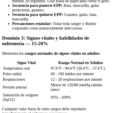
mínimo 20 segundos. Usar toalla de papel para cerrar el grifo.
Secuencia para ponerse EPP:
Bata, mascarilla, gafas
protectoras, guantes.
Secuencia para quitarse EPP:
Guantes, gafas, bata,
mascarilla.
Precauciones estándar:
Tratar toda sangre y fluidos
corporales como potencialmente infecciosos.
Dominio 3: Signos vitales y habilidades de
enfermería — 15-20%
Memoriza los
rangos normales de signos vitales en adultos
:
Signo Vital
Rango Normal en Adultos
Temperatura oral
97.6°F - 99.6°F (36.4°C - 37.6°C)
Pulso radial
60 - 100 latidos por minuto
Respiraciones
12 - 20 respiraciones por minuto
Menor de 120/80 mmHg (adulto
Presión arterial
sano)
Saturación de oxígeno
95% - 100%
(SpO2)
Cualquier valor fuera de estos rangos debe reportarse