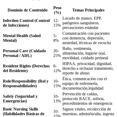
Peso
Dominio de Contenido
Temas Principales
(%)
Lavado de manos, EPP,
Infection Control (Control
12-
patógenos sanguíneos,
de Infecciones)
15%
precauciones estándar
Comunicación con pacientes
Mental Health (Salud
5-
con demencia, depresión,
Mental)
8%
ansiedad, técnicas de escucha
Baño, vestimenta,
Personal Care (Cuidado
20-
alimentación, higiene oral,
Personal / ADL)
25%
movilidad, cuidado perineal
HIPAA, privacidad, dignidad,
Resident Rights (Derechos
8-
derecho a rechazar tratamiento,
del Residente)
12%
reporte de abuso
Ética, comunicación con el
Role/Responsibility (Rol y
10-
equipo de enfermería,
Responsabilidades)
15%
documentación,legalidad
Prevención de caídas,
Safety (Seguridad y
10-
protocolo RACE, asfixia,
Emergencias)
13%
procedimientos de emergencia
Basic Nursing Skills
Signos vitales, recolección de
10-
(Habilidades Básicas de
muestras, admisión/alta, ingesta
15%