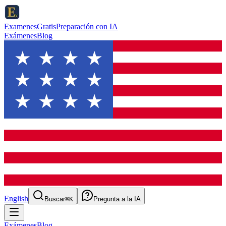
ExamenesGratis
Preparación con IA
Exámenes
Blog
English
Buscar
⌘K
Pregunta a la IA
Exámenes
Blog