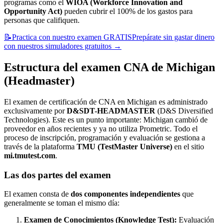
programas como el
WIOA (Workforce Innovation and
Opportunity Act)
pueden cubrir el 100% de los gastos para
personas que califiquen.
📝
Practica con nuestro examen GRATIS
Prepárate sin gastar dinero
con nuestros simuladores gratuitos
→
Estructura del examen CNA de Michigan
(Headmaster)
El examen de certificación de CNA en Michigan es administrado
exclusivamente por
D&SDT-HEADMASTER
(D&S Diversified
Technologies). Este es un punto importante: Michigan cambió de
proveedor en años recientes y ya no utiliza Prometric. Todo el
proceso de inscripción, programación y evaluación se gestiona a
través de la plataforma
TMU (TestMaster Universe)
en el sitio
mi.tmutest.com
.
Las dos partes del examen
El examen consta de
dos componentes independientes
que
generalmente se toman el mismo día:
Examen de Conocimientos (Knowledge Test):
Evaluación