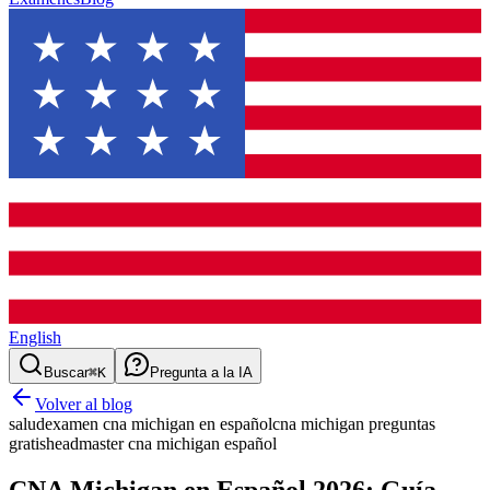
English
Buscar
⌘K
Pregunta a la IA
Volver al blog
salud
examen cna michigan en español
cna michigan preguntas
gratis
headmaster cna michigan español
CNA Michigan en Español 2026: Guía