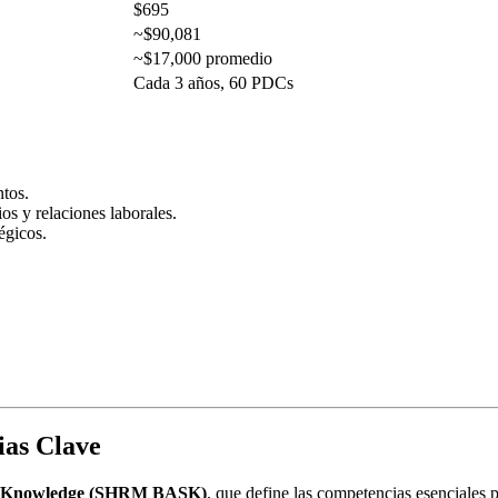
$695
~$90,081
~$17,000 promedio
Cada 3 años, 60 PDCs
ntos.
os y relaciones laborales.
égicos.
as Clave
nd Knowledge (SHRM BASK)
, que define las competencias esenciales