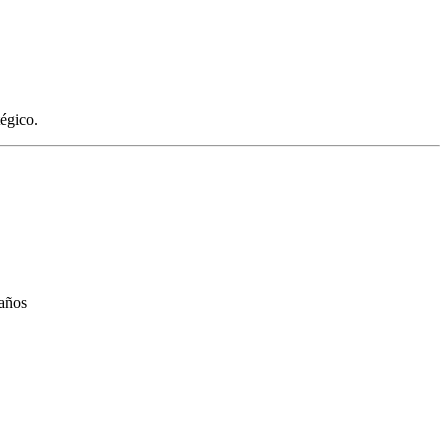
égico.
años