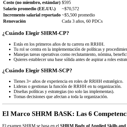
Costo (no miembro, estándar)
$595
Salario promedio (EE.UU.)
~$70,572
Incremento salarial reportado
~$5,500 promedio
Renovación
Cada 3 años, 60 PDCs
¿Cuándo Elegir SHRM-CP?
Estás en los primeros años de tu carrera en RRHH.
Tu rol se centra en la implementación de políticas y procedimie
Manejas tareas operativas como reclutamiento, nómina, benefici
Quieres establecer una base sólida antes de aspirar a roles estrat
¿Cuándo Elegir SHRM-SCP?
Tienes 3+ años de experiencia en roles de RRHH estratégico.
Lideras o gestionas la función de RRHH en tu organización.
Diseñas políticas y estrategias (no solo las implementas).
Tomas decisiones que afectan a toda la organización.
El Marco SHRM BASK: Las 6 Competenci
El examen SHRM se basa en el
SHRM Body of Applied Skills a