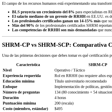
El campo de los recursos humanos está experimentando una transforma
BLS proyecta un crecimiento del 8%
para especialistas en
El salario mediano de un gerente de RRHH
en EE.UU. es de 
Los profesionales certificados ganan un 14-15% más
que su
Más del 90%
de los profesionales certificados SHRM reportan 
Las competencias de RRHH son más demandadas
que nunca
SHRM-CP vs SHRM-SCP: Comparativa C
Una de las primeras decisiones que debes tomar es qué certificación pu
Característica
SHRM-CP
Nivel
Operativo / Táctico
Experiencia requerida
Rol en RRHH (no requiere años espec
Educación mínima
Título universitario recomendado
Enfoque
Implementación de políticas, gestión
Número de preguntas
134 (80 conocimiento + 54 situacion
Duración
4 horas
Puntuación mínima
200 (escala)
Costo (miembro, estándar)
$495