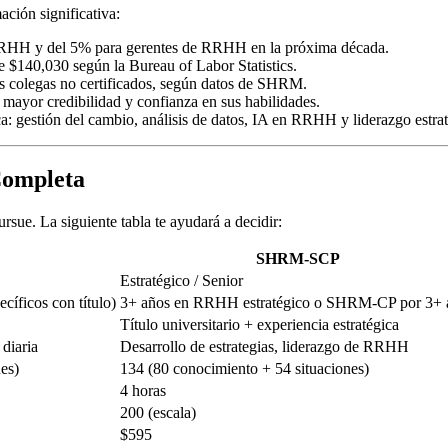
ción significativa:
 RRHH y del 5% para gerentes de RRHH en la próxima década.
$140,030 según la Bureau of Labor Statistics.
s colegas no certificados, según datos de SHRM.
mayor credibilidad y confianza en sus habilidades.
: gestión del cambio, análisis de datos, IA en RRHH y liderazgo estrat
ompleta
rsue. La siguiente tabla te ayudará a decidir:
SHRM-SCP
Estratégico / Senior
íficos con título)
3+ años en RRHH estratégico o SHRM-CP por 3+ 
Título universitario + experiencia estratégica
 diaria
Desarrollo de estrategias, liderazgo de RRHH
es)
134 (80 conocimiento + 54 situaciones)
4 horas
200 (escala)
$595