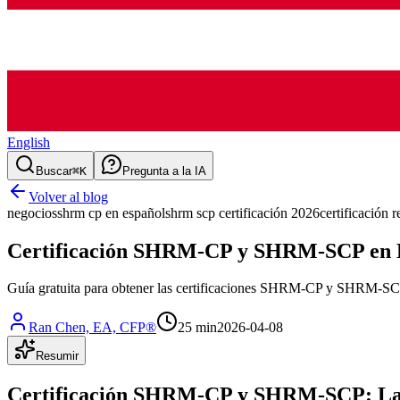
English
Buscar
⌘K
Pregunta a la IA
Volver al blog
negocios
shrm cp en español
shrm scp certificación 2026
certificación
Certificación SHRM-CP y SHRM-SCP en E
Guía gratuita para obtener las certificaciones SHRM-CP y SHRM-SCP e
Ran Chen, EA, CFP®
25 min
2026-04-08
Resumir
Certificación SHRM-CP y SHRM-SCP: La 