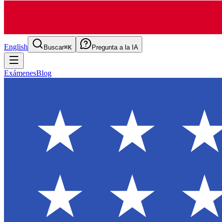
English
Buscar
⌘K
Pregunta a la IA
Exámenes
Blog