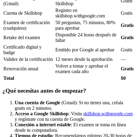
Gratis
(Gmail)
Skillshop
Registro en
Cuenta de Skillshop
Gratis
skillshop.withgoogle.com
Examen de certificación
50 preguntas, 75 minutos, 80%
Gratis
(cualquiera)
para aprobar
Disponible 24 horas después de
Retake del examen
Gratis
fallar
Certificado digital y
Emitido por Google al aprobar
Gratis
badge
Validez de la certificación
12 meses desde la aprobación
—
Volver a tomar y aprobar el
Renovación anual
Gratis
examen cada año
Total
$0
¿Qué necesitas antes de empezar?
Una cuenta de Google
(Gmail): Si no tienes una, créala
gratis en 2 minutos.
Acceso a Google Skillshop
: Visita
skillshop.withgoogle.com
y regístrate con tu cuenta de Google.
Conexión a internet estable
: El examen se toma en línea
desde tu computadora.
Tiempo de estudio
: Recomendamos mínimo 20-30 horas de