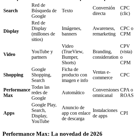
Red de
Conversión
CPC
Search
Búsqueda de
Texto
directa
(clic)
Google
Red de
Display
Imágenes,
Awareness,
CPC o
Display
(millones de
banners
remarketing
CPM
sitios)
Video
CPV
YouTube y
(TrueView,
Branding,
(vista)
Video
partners
Bumper,
consideration
o
Shorts)
CPM
Google
Ficha de
Ventas e-
Shopping
Shopping,
producto con
CPC
commerce
Search
imagen e info
Todas las
Performance
Conversiones
CPA o
redes de
Automático
Max
omnicanal
ROAS
Google
Google Play,
Anuncio de
Search,
Instalaciones
Apps
app con enlace
CPI
Display,
de apps
de descarga
YouTube
Performance Max: La novedad de 2026