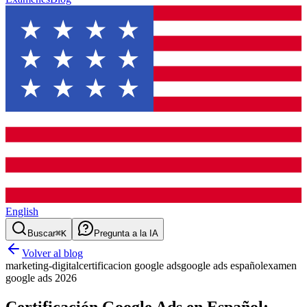
English
Buscar
⌘K
Pregunta a la IA
Volver al blog
marketing-digital
certificacion google ads
google ads español
examen
google ads 2026
Certificación Google Ads en Español: