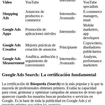
Intermedio
Video
YouTube
YouTube
specialists
Anuncios de
E-commerce
Shopping
Intermedio-
productos e-
managers,
Ads
Avanzado
commerce
retail
Mobile
Google Ads
Promoción de
marketers,
Intermedio
Apps
aplicaciones móviles
app
developers
Copywriters,
Google Ads
Mejores prácticas de
Principiante
diseñadores
Creative
creación de anuncios
publicitarios
Analítica, atribución y
Analysts,
Google Ads
Intermedio-
seguimiento de
performance
Measurement
Avanzado
conversiones
marketers
Google Ads Search: La certificación fundamental
La certificación de
Búsqueda (Search)
es la más popular y la que la
mayoría de profesionales obtienen primero. Evalúa tu capacidad
para crear, gestionar y optimizar campañas de anuncios de texto que
aparecen cuando los usuarios buscan productos o servicios en
Google. Es la base de toda la publicidad en Google Ads y el
requisito mínimo que piden las agencias.