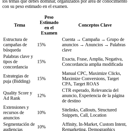
los temas que debes dominar, organizados por área de conocimiento
con su peso estimado en el examen.
Peso
Estimado
Tema
Conceptos Clave
en el
Examen
Estructura de
Cuenta → Campaña → Grupo de
campañas de
15%
anuncios → Anuncios → Palabras
búsqueda
clave
Palabras clave y
Exacta, Frase, Amplia, Negativa,
tipos de
15%
Concordancia amplia modificada
concordancia
Manual CPC, Maximize Clicks,
Estrategias de
15%
Maximize Conversions, Target
puja (Bidding)
CPA, Target ROAS
CTR esperado, Relevancia del
Quality Score y
12%
anuncio, Experiencia de la página
Ad Rank
de destino
Extensiones y
Sitelinks, Callouts, Structured
recursos de
10%
Snippets, Call, Location
anuncios
Segmentación de
Affinity, In-Market, Custom Intent,
10%
audiencias
Remarketing, Demographics