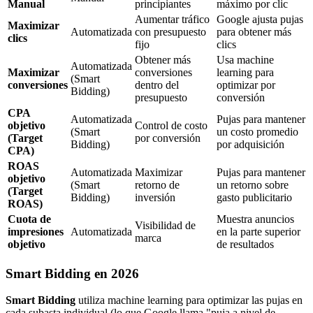
Manual
principiantes
máximo por clic
Aumentar tráfico
Google ajusta pujas
Maximizar
Automatizada
con presupuesto
para obtener más
clics
fijo
clics
Obtener más
Usa machine
Automatizada
Maximizar
conversiones
learning para
(Smart
conversiones
dentro del
optimizar por
Bidding)
presupuesto
conversión
CPA
Automatizada
Pujas para mantener
objetivo
Control de costo
(Smart
un costo promedio
(Target
por conversión
Bidding)
por adquisición
CPA)
ROAS
Automatizada
Maximizar
Pujas para mantener
objetivo
(Smart
retorno de
un retorno sobre
(Target
Bidding)
inversión
gasto publicitario
ROAS)
Cuota de
Muestra anuncios
Visibilidad de
impresiones
Automatizada
en la parte superior
marca
objetivo
de resultados
Smart Bidding en 2026
Smart Bidding
utiliza machine learning para optimizar las pujas en
cada subasta individual (lo que Google llama "puja a nivel de