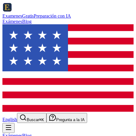
ExamenesGratis
Preparación con IA
Exámenes
Blog
English
Buscar
⌘K
Pregunta a la IA
Exámenes
Blog