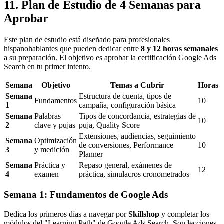
11. Plan de Estudio de 4 Semanas para
Aprobar
Este plan de estudio está diseñado para profesionales
hispanohablantes que pueden dedicar entre
8 y 12 horas semanales
a su preparación. El objetivo es aprobar la certificación Google Ads
Search en tu primer intento.
Semana
Objetivo
Temas a Cubrir
Horas
Semana
Estructura de cuenta, tipos de
Fundamentos
10
1
campaña, configuración básica
Semana
Palabras
Tipos de concordancia, estrategias de
10
2
clave y pujas
puja, Quality Score
Extensiones, audiencias, seguimiento
Semana
Optimización
de conversiones, Performance
10
3
y medición
Planner
Semana
Práctica y
Repaso general, exámenes de
12
4
examen
práctica, simulacros cronometrados
Semana 1: Fundamentos de Google Ads
Dedica los primeros días a navegar por
Skillshop
y completar los
módulos del "Learning Path" de Google Ads Search. Son lecciones