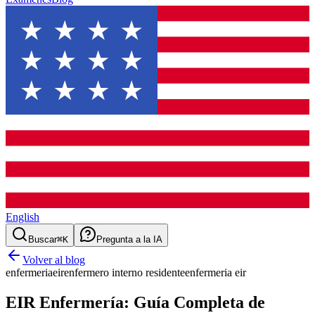
English
Buscar
⌘K
Pregunta a la IA
Volver al blog
enfermeria
eir
enfermero interno residente
enfermeria eir
EIR Enfermería: Guía Completa de