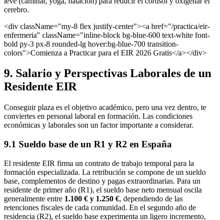
leve (caminar, yoga, natación) para reducir el cortisol y oxigenar el
cerebro.
<div className="my-8 flex justify-center"><a href="/practica/eir-
enfermeria" className="inline-block bg-blue-600 text-white font-
bold py-3 px-8 rounded-lg hover:bg-blue-700 transition-
colors">Comienza a Practicar para el EIR 2026 Gratis</a></div>
9. Salario y Perspectivas Laborales de un
Residente EIR
Conseguir plaza es el objetivo académico, pero una vez dentro, te
conviertes en personal laboral en formación. Las condiciones
económicas y laborales son un factor importante a considerar.
9.1 Sueldo base de un R1 y R2 en España
El residente EIR firma un contrato de trabajo temporal para la
formación especializada. La retribución se compone de un sueldo
base, complementos de destino y pagas extraordinarias. Para un
residente de primer año (R1), el sueldo base neto mensual oscila
generalmente entre
1.100 € y 1.250 €
, dependiendo de las
retenciones fiscales de cada comunidad. En el segundo año de
residencia (R2), el sueldo base experimenta un ligero incremento,