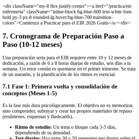
<div className="my-8 flex justify-center"><a href="/practica/eir-
enfermeria" className="inline-block bg-blue-600 text-white font-
bold py-3 px-8 rounded-lg hover:bg-blue-700 transition-
colors">Comienza a Practicar para el EIR 2026 Gratis</a></div>
7. Cronograma de Preparación Paso a
Paso (10-12 meses)
Una preparación seria para el EIR requiere entre 10 y 12 meses de
dedicación, a razón de 6 a 8 horas diarias de estudio, seis días a la
semana. Un error común es quemarse en el primer trimestre. Se trata
de un maratón, y la planificación de los ritmos es esencial.
7.1 Fase 1: Primera vuelta y consolidación de
conceptos (Meses 1-5)
Es la fase más dura psicológicamente. El objetivo no es memorizar,
sino comprender, subrayar y crear tus propios materiales de repaso
(resúmenes, esquemas y flashcards).
Ritmo de estudio:
Un tema o bloque cada 3-5 días,
dependiendo de su densidad.
Test diarios:
Haz entre 30 y 50 preguntas test diarias sobre el