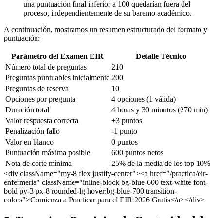
una puntuación final inferior a 100 quedarían fuera del
proceso, independientemente de su baremo académico.
A continuación, mostramos un resumen estructurado del formato y
puntuación:
Parámetro del Examen EIR
Detalle Técnico
Número total de preguntas
210
Preguntas puntuables inicialmente
200
Preguntas de reserva
10
Opciones por pregunta
4 opciones (1 válida)
Duración total
4 horas y 30 minutos (270 min)
Valor respuesta correcta
+3 puntos
Penalización fallo
-1 punto
Valor en blanco
0 puntos
Puntuación máxima posible
600 puntos netos
Nota de corte mínima
25% de la media de los top 10%
<div className="my-8 flex justify-center"><a href="/practica/eir-
enfermeria" className="inline-block bg-blue-600 text-white font-
bold py-3 px-8 rounded-lg hover:bg-blue-700 transition-
colors">Comienza a Practicar para el EIR 2026 Gratis</a></div>