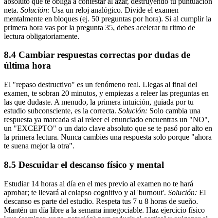
absoluto que te obliga a contestar al azar, destruyendo tu puntuación
neta.
Solución:
Usa un reloj analógico. Divide el examen
mentalmente en bloques (ej. 50 preguntas por hora). Si al cumplir la
primera hora vas por la pregunta 35, debes acelerar tu ritmo de
lectura obligatoriamente.
8.4 Cambiar respuestas correctas por dudas de
última hora
El "repaso destructivo" es un fenómeno real. Llegas al final del
examen, te sobran 20 minutos, y empiezas a releer las preguntas en
las que dudaste. A menudo, la primera intuición, guiada por tu
estudio subconsciente, es la correcta.
Solución:
Solo cambia una
respuesta ya marcada si al releer el enunciado encuentras un "NO",
un "EXCEPTO" o un dato clave absoluto que se te pasó por alto en
la primera lectura. Nunca cambies una respuesta solo porque "ahora
te suena mejor la otra".
8.5 Descuidar el descanso físico y mental
Estudiar 14 horas al día en el mes previo al examen no te hará
aprobar; te llevará al colapso cognitivo y al 'burnout'.
Solución:
El
descanso es parte del estudio. Respeta tus 7 u 8 horas de sueño.
Mantén un día libre a la semana innegociable. Haz ejercicio físico