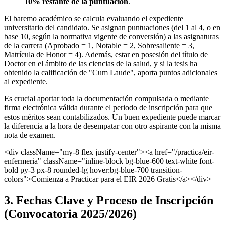
10% restante de la puntuación
.
El baremo académico se calcula evaluando el expediente
universitario del candidato. Se asignan puntuaciones (del 1 al 4, o en
base 10, según la normativa vigente de conversión) a las asignaturas
de la carrera (Aprobado = 1, Notable = 2, Sobresaliente = 3,
Matrícula de Honor = 4). Además, estar en posesión del título de
Doctor en el ámbito de las ciencias de la salud, y si la tesis ha
obtenido la calificación de "Cum Laude", aporta puntos adicionales
al expediente.
Es crucial aportar toda la documentación compulsada o mediante
firma electrónica válida durante el periodo de inscripción para que
estos méritos sean contabilizados. Un buen expediente puede marcar
la diferencia a la hora de desempatar con otro aspirante con la misma
nota de examen.
<div className="my-8 flex justify-center"><a href="/practica/eir-
enfermeria" className="inline-block bg-blue-600 text-white font-
bold py-3 px-8 rounded-lg hover:bg-blue-700 transition-
colors">Comienza a Practicar para el EIR 2026 Gratis</a></div>
3. Fechas Clave y Proceso de Inscripción
(Convocatoria 2025/2026)