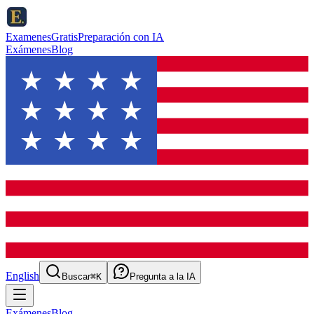
ExamenesGratis
Preparación con IA
Exámenes
Blog
English
Buscar
⌘K
Pregunta a la IA
Exámenes
Blog