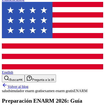
English
Buscar
⌘K
Pregunta a la IA
Volver al blog
salud
simulador enarm gratis
examen enarm gratis
ENARM
Preparación ENARM 2026: Guía