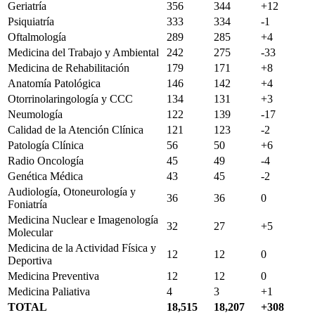
Geriatría
356
344
+12
Psiquiatría
333
334
-1
Oftalmología
289
285
+4
Medicina del Trabajo y Ambiental
242
275
-33
Medicina de Rehabilitación
179
171
+8
Anatomía Patológica
146
142
+4
Otorrinolaringología y CCC
134
131
+3
Neumología
122
139
-17
Calidad de la Atención Clínica
121
123
-2
Patología Clínica
56
50
+6
Radio Oncología
45
49
-4
Genética Médica
43
45
-2
Audiología, Otoneurología y
36
36
0
Foniatría
Medicina Nuclear e Imagenología
32
27
+5
Molecular
Medicina de la Actividad Física y
12
12
0
Deportiva
Medicina Preventiva
12
12
0
Medicina Paliativa
4
3
+1
TOTAL
18,515
18,207
+308