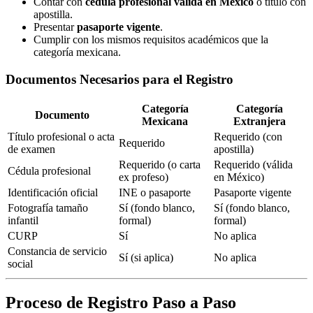
Contar con
cédula profesional válida en México
o título con
apostilla.
Presentar
pasaporte vigente
.
Cumplir con los mismos requisitos académicos que la
categoría mexicana.
Documentos Necesarios para el Registro
Categoría
Categoría
Documento
Mexicana
Extranjera
Título profesional o acta
Requerido (con
Requerido
de examen
apostilla)
Requerido (o carta
Requerido (válida
Cédula profesional
ex profeso)
en México)
Identificación oficial
INE o pasaporte
Pasaporte vigente
Fotografía tamaño
Sí (fondo blanco,
Sí (fondo blanco,
infantil
formal)
formal)
CURP
Sí
No aplica
Constancia de servicio
Sí (si aplica)
No aplica
social
Proceso de Registro Paso a Paso