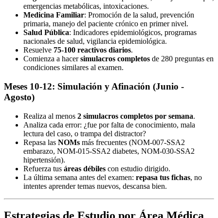
emergencias metabólicas, intoxicaciones.
Medicina Familiar
: Promoción de la salud, prevención
primaria, manejo del paciente crónico en primer nivel.
Salud Pública
: Indicadores epidemiológicos, programas
nacionales de salud, vigilancia epidemiológica.
Resuelve
75-100 reactivos diarios
.
Comienza a hacer
simulacros completos
de 280 preguntas en
condiciones similares al examen.
Meses 10-12: Simulación y Afinación (Junio -
Agosto)
Realiza al menos
2 simulacros completos por semana
.
Analiza cada error: ¿fue por falta de conocimiento, mala
lectura del caso, o trampa del distractor?
Repasa las
NOMs
más frecuentes (NOM-007-SSA2
embarazo, NOM-015-SSA2 diabetes, NOM-030-SSA2
hipertensión).
Refuerza tus
áreas débiles
con estudio dirigido.
La última semana antes del examen:
repasa tus fichas
, no
intentes aprender temas nuevos, descansa bien.
Estrategias de Estudio por Área Médica