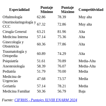
Puntaje
Puntaje
Especialidad
Competitividad
Mínimo
Máximo
Oftalmología
62.86
78.39
Muy alta
Otorrinolaringología y
67.32
72.86
Muy alta
CCC
Cirugía General
63.21
81.96
Alta
Medicina Interna
57.14
75.36
Alta
Ginecología y
60.36
77.86
Alta
Obstetricia
Traumatología y
60.89
74.29
Alta
Ortopedia
Psiquiatría
51.61
70.89
Media-Alta
Anestesiología
58.39
76.07
Media-Alta
Pediatría
51.79
70.00
Media
Medicina de
47.68
73.57
Media
Urgencias
Geriatría
57.14
78.21
Media
Medicina Familiar
50.36
56.79
Baja
Fuente:
CIFRHS - Puntajes XLVIII ENARM 2024