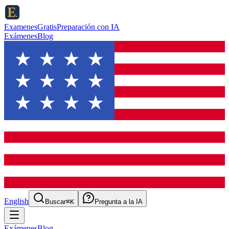
ExamenesGratis
Preparación con IA
Exámenes
Blog
English
Buscar
⌘K
Pregunta a la IA
Exámenes
Blog