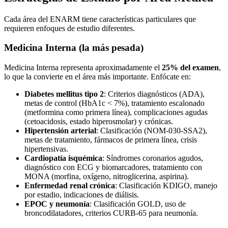
Cada área del ENARM tiene características particulares que
requieren enfoques de estudio diferentes.
Medicina Interna (la más pesada)
Medicina Interna representa aproximadamente el
25% del examen
,
lo que la convierte en el área más importante. Enfócate en:
Diabetes mellitus tipo 2
: Criterios diagnósticos (ADA),
metas de control (HbA1c < 7%), tratamiento escalonado
(metformina como primera línea), complicaciones agudas
(cetoacidosis, estado hiperosmolar) y crónicas.
Hipertensión arterial
: Clasificación (NOM-030-SSA2),
metas de tratamiento, fármacos de primera línea, crisis
hipertensivas.
Cardiopatía isquémica
: Síndromes coronarios agudos,
diagnóstico con ECG y biomarcadores, tratamiento con
MONA (morfina, oxígeno, nitroglicerina, aspirina).
Enfermedad renal crónica
: Clasificación KDIGO, manejo
por estadio, indicaciones de diálisis.
EPOC y neumonía
: Clasificación GOLD, uso de
broncodilatadores, criterios CURB-65 para neumonía.