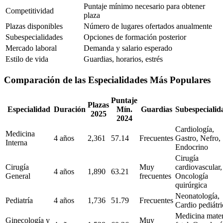
Puntaje mínimo necesario para obtener
Competitividad
plaza
Plazas disponibles
Número de lugares ofertados anualmente
Subespecialidades
Opciones de formación posterior
Mercado laboral
Demanda y salario esperado
Estilo de vida
Guardias, horarios, estrés
Comparación de las Especialidades Más Populares
Puntaje
Plazas
Especialidad
Duración
Mín.
Guardias
Subespecialid
2025
2024
Cardiología,
Medicina
4 años
2,361
57.14
Frecuentes
Gastro, Nefro,
Interna
Endocrino
Cirugía
Cirugía
Muy
cardiovascular,
4 años
1,890
63.21
General
frecuentes
Oncología
quirúrgica
Neonatología,
Pediatría
4 años
1,736
51.79
Frecuentes
Cardio pediátri
Medicina mate
Ginecología y
Muy