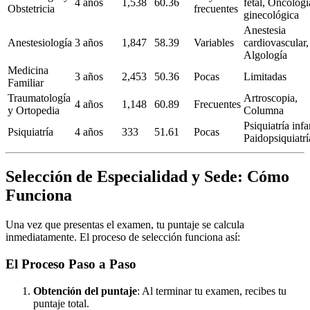
4 años
1,538
60.36
fetal, Oncologí
Obstetricia
frecuentes
ginecológica
Anestesia
Anestesiología
3 años
1,847
58.39
Variables
cardiovascular,
Algología
Medicina
3 años
2,453
50.36
Pocas
Limitadas
Familiar
Traumatología
Artroscopia,
4 años
1,148
60.89
Frecuentes
y Ortopedia
Columna
Psiquiatría infan
Psiquiatría
4 años
333
51.61
Pocas
Paidopsiquiatrí
Selección de Especialidad y Sede: Cómo
Funciona
Una vez que presentas el examen, tu puntaje se calcula
inmediatamente. El proceso de selección funciona así:
El Proceso Paso a Paso
Obtención del puntaje
: Al terminar tu examen, recibes tu
puntaje total.