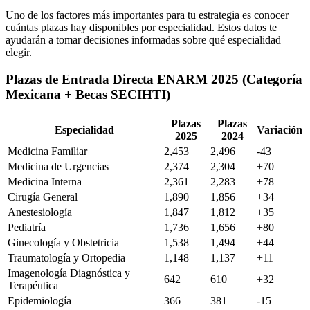
Uno de los factores más importantes para tu estrategia es conocer
cuántas plazas hay disponibles por especialidad. Estos datos te
ayudarán a tomar decisiones informadas sobre qué especialidad
elegir.
Plazas de Entrada Directa ENARM 2025 (Categoría
Mexicana + Becas SECIHTI)
Plazas
Plazas
Especialidad
Variación
2025
2024
Medicina Familiar
2,453
2,496
-43
Medicina de Urgencias
2,374
2,304
+70
Medicina Interna
2,361
2,283
+78
Cirugía General
1,890
1,856
+34
Anestesiología
1,847
1,812
+35
Pediatría
1,736
1,656
+80
Ginecología y Obstetricia
1,538
1,494
+44
Traumatología y Ortopedia
1,148
1,137
+11
Imagenología Diagnóstica y
642
610
+32
Terapéutica
Epidemiología
366
381
-15