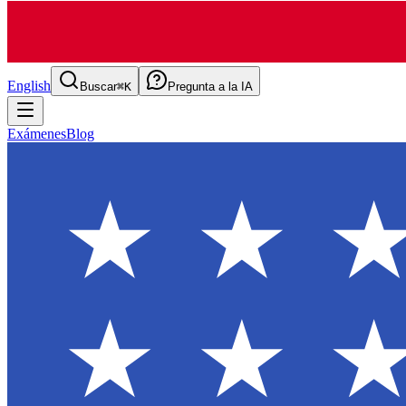
English
Buscar
⌘K
Pregunta a la IA
Exámenes
Blog