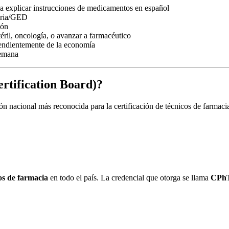
da explicar instrucciones de medicamentos en español
toria/GED
ión
téril, oncología, o avanzar a farmacéutico
pendientemente de la economía
semana
rtification Board)?
ón nacional más reconocida para la certificación de técnicos de farma
os de farmacia
en todo el país. La credencial que otorga se llama
CPhT