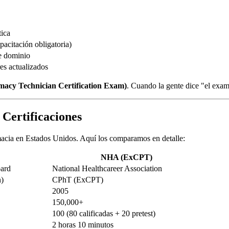
tica
acitación obligatoria)
e dominio
es actualizados
cy Technician Certification Exam)
. Cuando la gente dice "el exa
Certificaciones
rmacia en Estados Unidos. Aquí los comparamos en detalle:
NHA (ExCPT)
oard
National Healthcareer Association
n)
CPhT (ExCPT)
2005
150,000+
100 (80 calificadas + 20 pretest)
2 horas 10 minutos