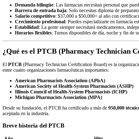
Demanda bilingüe
: Las farmacias necesitan personal que pue
Barrera de entrada baja
: Solo necesitas diploma de prepara
Salario competitivo
: $37,000 a $50,000+ al año con certificac
Crecimiento profesional
: Puedes especializarte en farmacia es
Estabilidad
: La gente siempre necesitará medicamentos, inde
Horarios flexibles
: Turnos disponibles de día, noche y fin de 
¿Qué es el PTCB (Pharmacy Technician Ce
El
PTCB
(Pharmacy Technician Certification Board) es la organizaci
entre cuatro organizaciones farmacéuticas importantes:
American Pharmacists Association (APhA)
American Society of Health-System Pharmacists (ASHP)
Illinois Council of Health-System Pharmacists (ICHP)
Michigan Pharmacists Association (MPA)
Desde su fundación, el PTCB ha certificado a más de
950,000 técnic
aceptada en la industria.
Breve historia del PTCB
Año
Hito