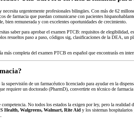
y necesita urgentemente profesionales bilingües. Con más de 62 millon
nicos de farmacia que puedan comunicarse con pacientes hispanohablante
able, bien remunerada y con excelentes oportunidades de crecimiento.
esitas saber para aprobar el examen PTCB: requisitos de elegibilidad, e
s resueltos paso a paso, códigos sig, clasificaciones de la DEA, un pl
uía más completa del examen PTCB en español que encontrarás en inter
rmacia?
o la supervisión de un farmacéutico licenciado para ayudar en la dispen
, que requiere un doctorado (PharmD), convertirte en técnico de farmac
ompetencia. No todos los estados la exigen por ley, pero la realidad d
 Health, Walgreens, Walmart, Rite Aid
y los sistemas hospitalario
.