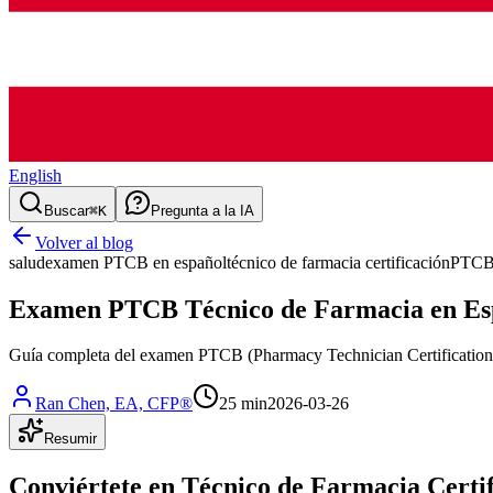
English
Buscar
⌘K
Pregunta a la IA
Volver al blog
salud
examen PTCB en español
técnico de farmacia certificación
PTCB
Examen PTCB Técnico de Farmacia en Espa
Guía completa del examen PTCB (Pharmacy Technician Certification Boa
Ran Chen, EA, CFP®
25 min
2026-03-26
Resumir
Conviértete en Técnico de Farmacia Cert