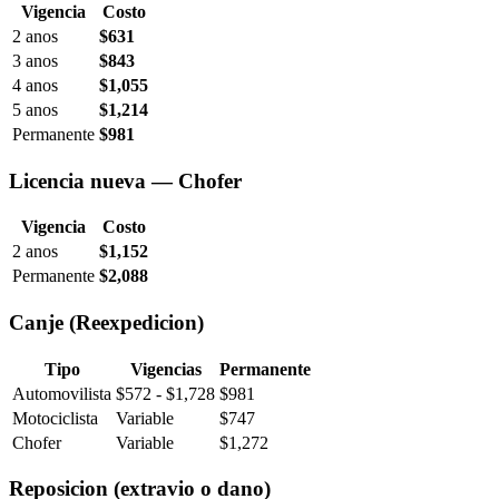
Vigencia
Costo
2 anos
$631
3 anos
$843
4 anos
$1,055
5 anos
$1,214
Permanente
$981
Licencia nueva — Chofer
Vigencia
Costo
2 anos
$1,152
Permanente
$2,088
Canje (Reexpedicion)
Tipo
Vigencias
Permanente
Automovilista
$572 - $1,728
$981
Motociclista
Variable
$747
Chofer
Variable
$1,272
Reposicion (extravio o dano)