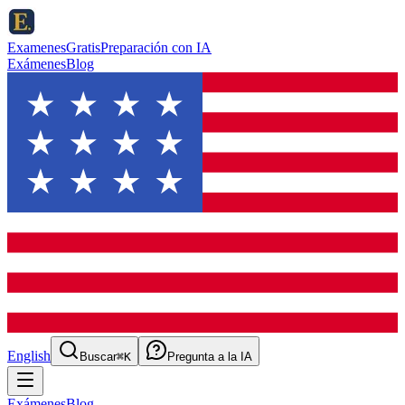
ExamenesGratis
Preparación con IA
Exámenes
Blog
English
Buscar
⌘K
Pregunta a la IA
Exámenes
Blog