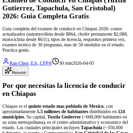
Gutierrez, Tapachula, San Cristobal)
2026: Guia Completa Gratis
Guia completa del examen de conducir en Chiapas 2026: costos
actualizados (automovilista desde $864, chofer permanente $2,088,
motociclista desde $631), tipos de licencia, requisitos primera vez,
examen teorico de 30 preguntas, mas de 50 modulos en el estado.
Practica gratis.
Ran Chen, EA, CFP®
30 min
2026-04-05
Resumir
Por que necesitas la licencia de conducir
en Chiapas
Chiapas es el
quinto estado mas poblado de Mexico
, con
aproximadamente
5.5 millones de habitantes
distribuidos en
124
municipios
. Su capital,
Tuxtla Gutierrez
(~600,000 habitantes en
su zona metropolitana), es el centro administrativo y economico del
estado. Las ciudades principales incluyen
Tapachula
(~350,000
habitantes, la puerta a Centroamerica),
San Cristobal de las Casas