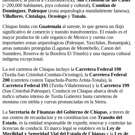
(~200,000 habitantes, joya colonial y cultural),
Comitan de
Dominguez
,
Palenque
(zona arqueologica mundialmente famosa),
Villaflores
,
Cintalapa
,
Ocosingo
y
Tonala
.
Chiapas limita con
Guatemala
al sureste, lo que genera un flujo
significativo de comercio y transito transfronterizo. El estado es el
mayor productor de cafe organico de Mexico y cuenta con
importantes zonas arqueologicas (Palenque, Yaxchilan, Bonampak),
areas naturales protegidas (Lagunas de Montebello, Canon del
Sumidero, Reserva de la Biosfera El Triunfo) y una riqueza cultural
indigena excepcional.
La red carretera de Chiapas incluye la
Carretera Federal 190
(Tuxtla-San Cristobal-Comitan-Ocosingo), la
Carretera Federal
200
(carretera costera Tapachula-Puerto Arista-Tonala), la
Carretera Federal 195
(Tuxtla-Villahermosa) y la
Carretera 199
(San Cristobal-Palenque). Conducir en Chiapas abarca desde el
trafico urbano intenso de Tuxtla Gutierrez hasta carreteras de
montana con niebla y curvas pronunciadas en la Sierra.
La
Secretaria de Finanzas del Gobierno de Chiapas
, a traves de
sus centros de recaudacion y en coordinacion con
Transito del
Estado
, es la entidad responsable de expedir, renovar y controlar las
licencias de conducir. El marco legal se establece en la
Ley de
Movilidad y Seguridad Vial del Estado de Chiapas
y la
Ley de