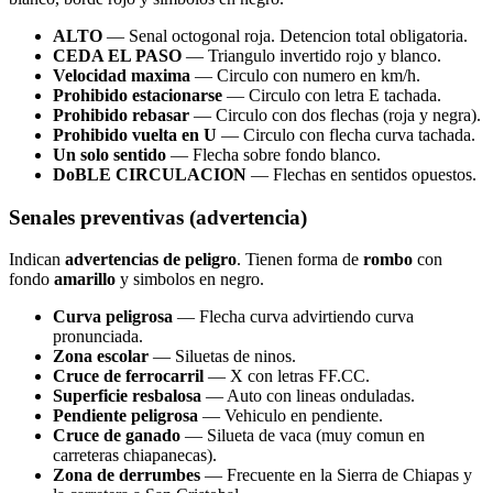
ALTO
— Senal octogonal roja. Detencion total obligatoria.
CEDA EL PASO
— Triangulo invertido rojo y blanco.
Velocidad maxima
— Circulo con numero en km/h.
Prohibido estacionarse
— Circulo con letra E tachada.
Prohibido rebasar
— Circulo con dos flechas (roja y negra).
Prohibido vuelta en U
— Circulo con flecha curva tachada.
Un solo sentido
— Flecha sobre fondo blanco.
DoBLE CIRCULACION
— Flechas en sentidos opuestos.
Senales preventivas (advertencia)
Indican
advertencias de peligro
. Tienen forma de
rombo
con
fondo
amarillo
y simbolos en negro.
Curva peligrosa
— Flecha curva advirtiendo curva
pronunciada.
Zona escolar
— Siluetas de ninos.
Cruce de ferrocarril
— X con letras FF.CC.
Superficie resbalosa
— Auto con lineas onduladas.
Pendiente peligrosa
— Vehiculo en pendiente.
Cruce de ganado
— Silueta de vaca (muy comun en
carreteras chiapanecas).
Zona de derrumbes
— Frecuente en la Sierra de Chiapas y