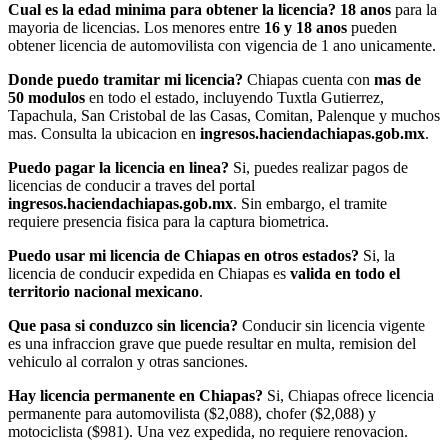
Cual es la edad minima para obtener la licencia?
18 anos
para la
mayoria de licencias. Los menores entre
16 y 18 anos
pueden
obtener licencia de automovilista con vigencia de 1 ano unicamente.
Donde puedo tramitar mi licencia?
Chiapas cuenta con
mas de
50 modulos
en todo el estado, incluyendo Tuxtla Gutierrez,
Tapachula, San Cristobal de las Casas, Comitan, Palenque y muchos
mas. Consulta la ubicacion en
ingresos.haciendachiapas.gob.mx
.
Puedo pagar la licencia en linea?
Si, puedes realizar pagos de
licencias de conducir a traves del portal
ingresos.haciendachiapas.gob.mx
. Sin embargo, el tramite
requiere presencia fisica para la captura biometrica.
Puedo usar mi licencia de Chiapas en otros estados?
Si, la
licencia de conducir expedida en Chiapas es
valida en todo el
territorio nacional mexicano
.
Que pasa si conduzco sin licencia?
Conducir sin licencia vigente
es una infraccion grave que puede resultar en multa, remision del
vehiculo al corralon y otras sanciones.
Hay licencia permanente en Chiapas?
Si, Chiapas ofrece licencia
permanente para automovilista ($2,088), chofer ($2,088) y
motociclista ($981). Una vez expedida, no requiere renovacion.