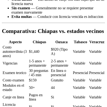
licencia nueva
Sin examen
— Generalmente no se requiere presentar
examen nuevamente
Evita multas
— Conducir con licencia vencida es infraccion
Comparativa: Chiapas vs. estados vecinos
Aspecto
Chiapas
Oaxaca
Tabasco
Veracruz
Costo
$920 (Tipo
automovilista (3
$1,440
Variable
Variable
A)
anos)
1-5 anos +
2-5 anos +
Vigencias
Variable
Variable
permanente
permanente
30 preguntas
En linea o
Examen teorico
Presencial
Presencial
/ 45 min
presencial
Costo examen
$159
Gratuito
Variable
Variable
Modulos en el
50+
44
Variable
Variable
estado
Pagos en
Canje en linea
Si
Variable
Variable
linea
Licencia
Si
Si
Variable
Variable