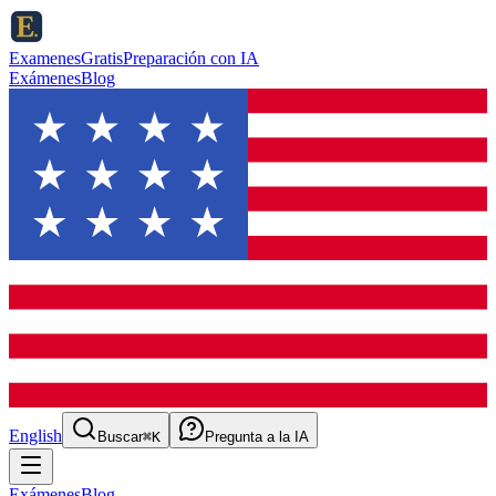
ExamenesGratis
Preparación con IA
Exámenes
Blog
English
Buscar
⌘K
Pregunta a la IA
Exámenes
Blog