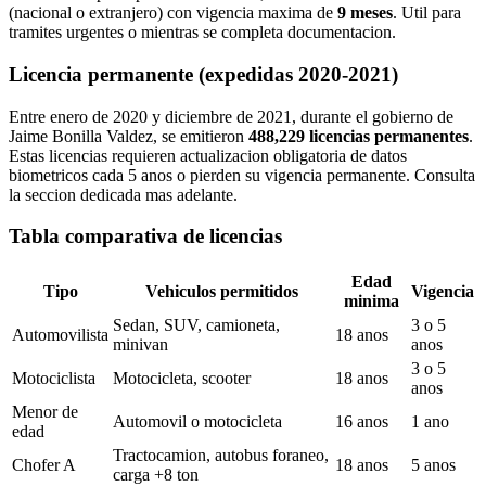
(nacional o extranjero) con vigencia maxima de
9 meses
. Util para
tramites urgentes o mientras se completa documentacion.
Licencia permanente (expedidas 2020-2021)
Entre enero de 2020 y diciembre de 2021, durante el gobierno de
Jaime Bonilla Valdez, se emitieron
488,229 licencias permanentes
.
Estas licencias requieren actualizacion obligatoria de datos
biometricos cada 5 anos o pierden su vigencia permanente. Consulta
la seccion dedicada mas adelante.
Tabla comparativa de licencias
Edad
Tipo
Vehiculos permitidos
Vigencia
minima
Sedan, SUV, camioneta,
3 o 5
Automovilista
18 anos
minivan
anos
3 o 5
Motociclista
Motocicleta, scooter
18 anos
anos
Menor de
Automovil o motocicleta
16 anos
1 ano
edad
Tractocamion, autobus foraneo,
Chofer A
18 anos
5 anos
carga +8 ton