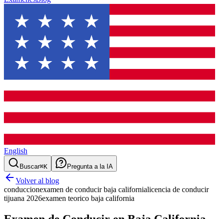
English
Buscar
⌘K
Pregunta a la IA
Volver al blog
conduccion
examen de conducir baja california
licencia de conducir
tijuana 2026
examen teorico baja california
Examen de Conducir en Baja California