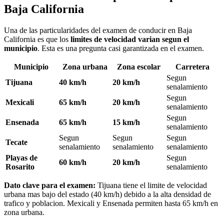
Baja California
Una de las particularidades del examen de conducir en Baja
California es que los
limites de velocidad varian segun el
municipio
. Esta es una pregunta casi garantizada en el examen.
Municipio
Zona urbana
Zona escolar
Carretera
Segun
Tijuana
40 km/h
20 km/h
senalamiento
Segun
Mexicali
65 km/h
20 km/h
senalamiento
Segun
Ensenada
65 km/h
15 km/h
senalamiento
Segun
Segun
Segun
Tecate
senalamiento
senalamiento
senalamiento
Playas de
Segun
60 km/h
20 km/h
Rosarito
senalamiento
Dato clave para el examen:
Tijuana tiene el limite de velocidad
urbana mas bajo del estado (40 km/h) debido a la alta densidad de
trafico y poblacion. Mexicali y Ensenada permiten hasta 65 km/h en
zona urbana.