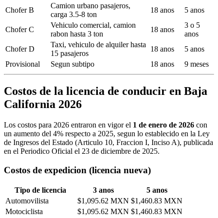
Camion urbano pasajeros,
Chofer B
18 anos
5 anos
carga 3.5-8 ton
Vehiculo comercial, camion
3 o 5
Chofer C
18 anos
rabon hasta 3 ton
anos
Taxi, vehiculo de alquiler hasta
Chofer D
18 anos
5 anos
15 pasajeros
Provisional
Segun subtipo
18 anos
9 meses
Costos de la licencia de conducir en Baja
California 2026
Los costos para 2026 entraron en vigor el
1 de enero de 2026
con
un aumento del 4% respecto a 2025, segun lo establecido en la Ley
de Ingresos del Estado (Articulo 10, Fraccion I, Inciso A), publicada
en el Periodico Oficial el 23 de diciembre de 2025.
Costos de expedicion (licencia nueva)
Tipo de licencia
3 anos
5 anos
Automovilista
$1,095.62 MXN
$1,460.83 MXN
Motociclista
$1,095.62 MXN
$1,460.83 MXN