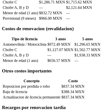
Chofer C
$1,286.71 MXN
$1,715.62 MXN
Chofer A, B y D
—
$2,121.64 MXN
Menor de edad (1 ano)
$832.72 MXN
—
Provisional (9 meses)
$966.00 MXN
—
Costos de renovacion (revalidacion)
Tipo de licencia
3 anos
5 anos
Automovilista / Motociclista
$972.49 MXN
$1,296.65 MXN
Chofer C
$1,127.07 MXN
$1,502.77 MXN
Chofer A, B y D
—
$1,938.33 MXN
Menor de edad (1 ano)
$656.57 MXN
—
Otros costos importantes
Concepto
Costo
Reposicion por perdida o robo
$837.34 MXN
Baja de licencia
$388.34 MXN
Actualizacion de licencia permanente
$837.34 MXN
Recargos por renovacion tardia