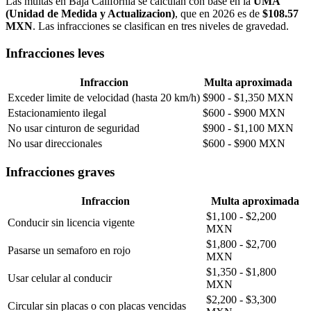
Las multas en Baja California se calculan con base en la
UMA
(Unidad de Medida y Actualizacion)
, que en 2026 es de
$108.57
MXN
. Las infracciones se clasifican en tres niveles de gravedad.
Infracciones leves
Infraccion
Multa aproximada
Exceder limite de velocidad (hasta 20 km/h)
$900 - $1,350 MXN
Estacionamiento ilegal
$600 - $900 MXN
No usar cinturon de seguridad
$900 - $1,100 MXN
No usar direccionales
$600 - $900 MXN
Infracciones graves
Infraccion
Multa aproximada
$1,100 - $2,200
Conducir sin licencia vigente
MXN
$1,800 - $2,700
Pasarse un semaforo en rojo
MXN
$1,350 - $1,800
Usar celular al conducir
MXN
$2,200 - $3,300
Circular sin placas o con placas vencidas