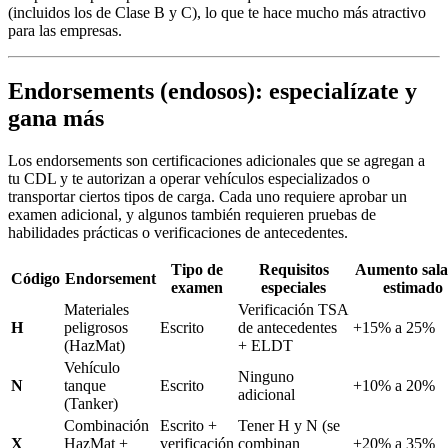
(incluidos los de Clase B y C), lo que te hace mucho más atractivo
para las empresas.
Endorsements (endosos): especialízate y
gana más
Los endorsements son certificaciones adicionales que se agregan a
tu CDL y te autorizan a operar vehículos especializados o
transportar ciertos tipos de carga. Cada uno requiere aprobar un
examen adicional, y algunos también requieren pruebas de
habilidades prácticas o verificaciones de antecedentes.
Tipo de
Requisitos
Aumento sala
Código
Endorsement
examen
especiales
estimado
Materiales
Verificación TSA
H
peligrosos
Escrito
de antecedentes
+15% a 25%
(HazMat)
+ ELDT
Vehículo
Ninguno
N
tanque
Escrito
+10% a 20%
adicional
(Tanker)
Combinación
Escrito +
Tener H y N (se
X
HazMat +
verificación
combinan
+20% a 35%