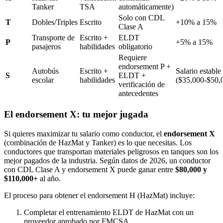
Tanker
TSA
automáticamente)
Solo con CDL
T
Dobles/Triples
Escrito
+10% a 15%
Clase A
Transporte de
Escrito +
ELDT
P
+5% a 15%
pasajeros
habilidades
obligatorio
Requiere
endorsement P +
Autobús
Escrito +
Salario estable
S
ELDT +
escolar
habilidades
($35,000-$50,
verificación de
antecedentes
El endorsement X: tu mejor jugada
Si quieres maximizar tu salario como conductor, el
endorsement X
(combinación de HazMat y Tanker) es lo que necesitas. Los
conductores que transportan materiales peligrosos en tanques son los
mejor pagados de la industria. Según datos de 2026, un conductor
con CDL Clase A y endorsement X puede ganar entre
$80,000 y
$110,000+
al año.
El proceso para obtener el endorsement H (HazMat) incluye:
Completar el entrenamiento ELDT de HazMat con un
proveedor aprobado por FMCSA