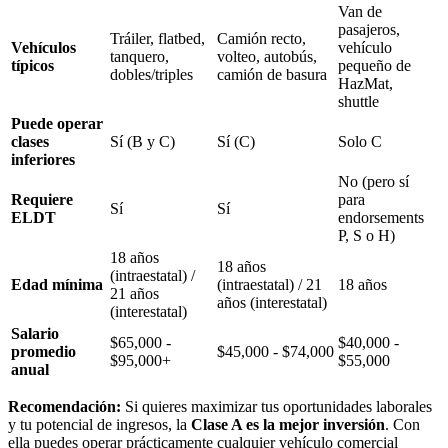
Van de
pasajeros,
Tráiler, flatbed,
Camión recto,
Vehículos
vehículo
tanquero,
volteo, autobús,
típicos
pequeño de
dobles/triples
camión de basura
HazMat,
shuttle
Puede operar
clases
Sí (B y C)
Sí (C)
Solo C
inferiores
No (pero sí
Requiere
para
Sí
Sí
ELDT
endorsements
P, S o H)
18 años
18 años
(intraestatal) /
Edad mínima
(intraestatal) / 21
18 años
21 años
años (interestatal)
(interestatal)
Salario
$65,000 -
$40,000 -
promedio
$45,000 - $74,000
$95,000+
$55,000
anual
Recomendación:
Si quieres maximizar tus oportunidades laborales
y tu potencial de ingresos, la
Clase A es la mejor inversión
. Con
ella puedes operar prácticamente cualquier vehículo comercial