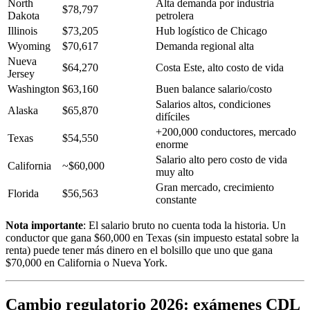
North
Alta demanda por industria
$78,797
Dakota
petrolera
Illinois
$73,205
Hub logístico de Chicago
Wyoming
$70,617
Demanda regional alta
Nueva
$64,270
Costa Este, alto costo de vida
Jersey
Washington
$63,160
Buen balance salario/costo
Salarios altos, condiciones
Alaska
$65,870
difíciles
+200,000 conductores, mercado
Texas
$54,550
enorme
Salario alto pero costo de vida
California
~$60,000
muy alto
Gran mercado, crecimiento
Florida
$56,563
constante
Nota importante
: El salario bruto no cuenta toda la historia. Un
conductor que gana $60,000 en Texas (sin impuesto estatal sobre la
renta) puede tener más dinero en el bolsillo que uno que gana
$70,000 en California o Nueva York.
Cambio regulatorio 2026: exámenes CDL