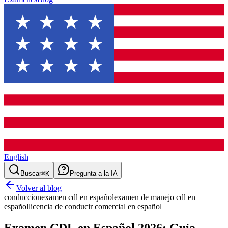
English
Buscar
⌘K
Pregunta a la IA
Volver al blog
conduccion
examen cdl en español
examen de manejo cdl en
español
licencia de conducir comercial en español
Examen CDL en Español 2026: Guía