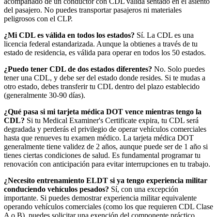
acompañado de un conductor con CDL válida sentado en el asiento
del pasajero. No puedes transportar pasajeros ni materiales
peligrosos con el CLP.
¿Mi CDL es válida en todos los estados?
Sí. La CDL es una
licencia federal estandarizada. Aunque la obtienes a través de tu
estado de residencia, es válida para operar en todos los 50 estados.
¿Puedo tener CDL de dos estados diferentes?
No. Solo puedes
tener una CDL, y debe ser del estado donde resides. Si te mudas a
otro estado, debes transferir tu CDL dentro del plazo establecido
(generalmente 30-90 días).
¿Qué pasa si mi tarjeta médica DOT vence mientras tengo la
CDL?
Si tu Medical Examiner's Certificate expira, tu CDL será
degradada y perderás el privilegio de operar vehículos comerciales
hasta que renueves tu examen médico. La tarjeta médica DOT
generalmente tiene validez de 2 años, aunque puede ser de 1 año si
tienes ciertas condiciones de salud. Es fundamental programar tu
renovación con anticipación para evitar interrupciones en tu trabajo.
¿Necesito entrenamiento ELDT si ya tengo experiencia militar
conduciendo vehículos pesados?
Sí, con una excepción
importante. Si puedes demostrar experiencia militar equivalente
operando vehículos comerciales (como los que requieren CDL Clase
A o B), puedes solicitar una exención del componente práctico