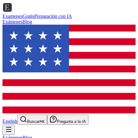
ExamenesGratis
Preparación con IA
Exámenes
Blog
English
Buscar
⌘K
Pregunta a la IA
Exámenes
Blog