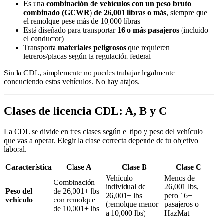
Es una
combinación de vehículos con un peso bruto
combinado (GCWR) de 26,001 libras o más
, siempre que
el remolque pese más de 10,000 libras
Está diseñado para transportar
16 o más pasajeros
(incluido
el conductor)
Transporta
materiales peligrosos
que requieren
letreros/placas según la regulación federal
Sin la CDL, simplemente no puedes trabajar legalmente
conduciendo estos vehículos. No hay atajos.
Clases de licencia CDL: A, B y C
La CDL se divide en tres clases según el tipo y peso del vehículo
que vas a operar. Elegir la clase correcta depende de tu objetivo
laboral.
Característica
Clase A
Clase B
Clase C
Vehículo
Menos de
Combinación
individual de
26,001 lbs,
Peso del
de 26,001+ lbs
26,001+ lbs
pero 16+
vehículo
con remolque
(remolque menor
pasajeros o
de 10,001+ lbs
a 10,000 lbs)
HazMat