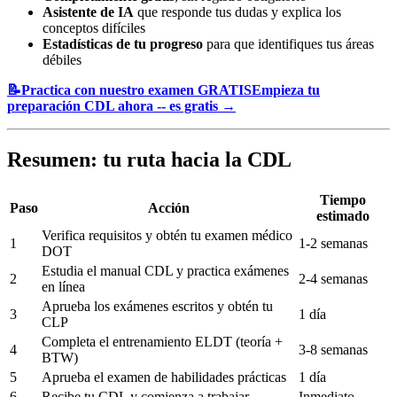
Asistente de IA
que responde tus dudas y explica los
conceptos difíciles
Estadísticas de tu progreso
para que identifiques tus áreas
débiles
📝
Practica con nuestro examen GRATIS
Empieza tu
preparación CDL ahora -- es gratis
→
Resumen: tu ruta hacia la CDL
Tiempo
Paso
Acción
estimado
Verifica requisitos y obtén tu examen médico
1
1-2 semanas
DOT
Estudia el manual CDL y practica exámenes
2
2-4 semanas
en línea
Aprueba los exámenes escritos y obtén tu
3
1 día
CLP
Completa el entrenamiento ELDT (teoría +
4
3-8 semanas
BTW)
5
Aprueba el examen de habilidades prácticas
1 día
6
Recibe tu CDL y comienza a trabajar
Inmediato